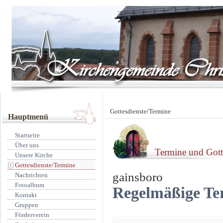
Gottesdienste/Termine
Hauptmenü
Startseite
Über uns
Termine und Gotte
Unsere Kirche
Gottesdienste/Termine
gainsboro
Nachrichten
Fotoalbum
Regelmäßige Te
Kontakt
Gruppen
Förderverein