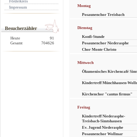
Förderkreis
Montag
Impressum
Posaunenchor Treisbach
Dienstag
Besucherzähler
Konfi-Stunde
Heute
91
Gesamt
704626
Posaunenchor Niederasphe
Chor Monte Christo
Mittwoch
Ökumenisches Kirchencafé Sim
Kindertreff Münchhausen-Wol
Kirchenchor "cantus firmus"
Freitag
Kindertreff Niederasphe-
Treisbach-Simtshausen
Ev. Jugend Niederasphe
Posaunenchor Wollmar