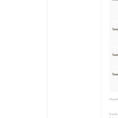
Son
Sam
Son
(Angab
Erstell