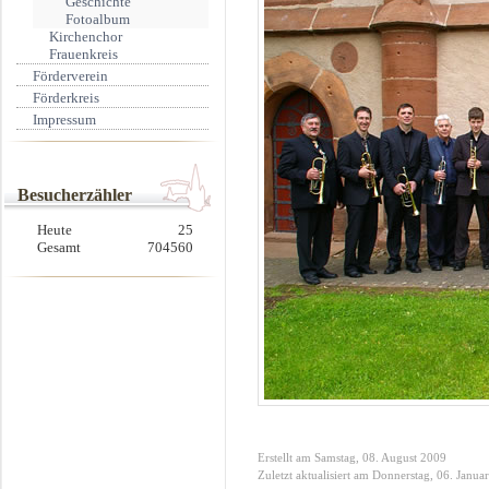
Geschichte
Fotoalbum
Kirchenchor
Frauenkreis
Förderverein
Förderkreis
Impressum
Besucherzähler
Heute
25
Gesamt
704560
Erstellt am Samstag, 08. August 2009
Zuletzt aktualisiert am Donnerstag, 06. Janua